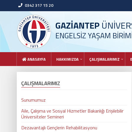
0342 317 15 20
GAZİANTEP
ÜNİVERS
ENGELSİZ YAŞAM BİRİ
ANASAYFA
HAKKIMIZDA
ÇALIŞMALARIMIZ
ÇALIŞMALARIMIZ
Sunumumuz
Aile, Çalışma ve Sosyal Hizmetler Bakanlığı Erişilebilir
Üniversiteler Semineri
Dezavantajlı Gençlerin Rehabilitasyonu