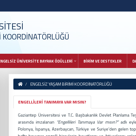
İTESİ
Mİ KOORDİNATÖRLÜĞÜ
ENGELSİZ ÜNİVERSİTE BAYRAK ÖDÜLLERİ
BİRİM VE DESTEKLER
D
ENGELSİZ YAŞAM BİRİMİ KOORDİNATÖRLÜĞÜ
ENGELLİLERİ TANIMAYA VAR MISIN?
Gaziantep Üniversitesi ve T.C. Başbakanlık Devlet Planlama Teş
arasında imzalanan
“Engellileri Tanımaya Var mısın?”
adlı eyl
Polonya, İspanya, Azerbaycan, Türkiye ve Suriye’den gelen top
hafta boyunca engelli bireylerin hayatlarını ve ihtiyaçlarını anla