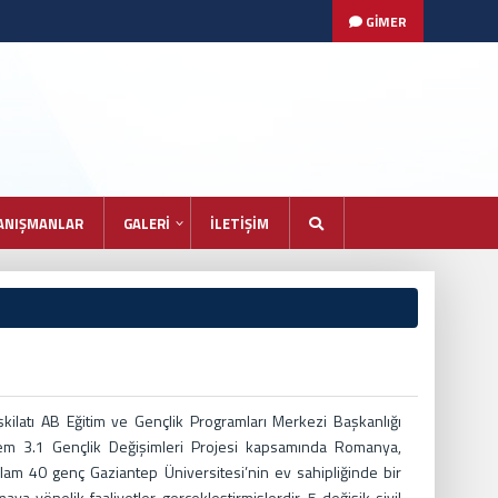
GİMER
ANIŞMANLAR
GALERİ
İLETİŞİM
kilatı AB Eğitim ve Gençlik Programları Merkezi Başkanlığı
em 3.1 Gençlik Değişimleri Projesi kapsamında Romanya,
lam 40 genç Gaziantep Üniversitesi’nin ev sahipliğinde bir
maya yönelik faaliyetler gerçekleştirmişlerdir. 5 değişik sivil