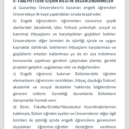
II- FAALİYETLERE İLİŞKİN BİLGİ VE DEĞERLENDİRMELER
a) Gaziantep Üniversitesi’ni kazanan engelli öğrencileri
Üniversiteye ilk kayıt yaptırdıkları sırada tespit eder.
b) Engelli öğrencilerin öğrenimleri süresince çeşitli
alanlardaki (akademik, idari, fiziksel, psikolojik, sosyal ve
barınma) ihtiyaçlarını ve karşılaştıkları güçlükleri belirler.
Üniversitenin diğer birimleri ile işbirliği içinde ve uygun
kaynaklar dahilinde, belirlenen ihtiyaçların karşılanması ve
güçlüklerin ortadan kaldırılması ya da en aza indirilmesi
konusunda yapılması gereken çalışmaları planlar, gerekli
projeleri geliştirir, uygulamayı izler ve değerlendirir.
c) Engelli öğrencisi bulunan Bölümlerdeki öğretim
elemanlarını öğrencinin sınırlılıkları, ihtiyaç duyduğu fiziksel,
akademik ve sosyal destekler hakkında bilgilendirme
görevini üstlenir. Gerektiği durumlarda Bölümlere
danışmanlık hizmeti verir.
d) Birim, Fakülte/Enstitü/Yüksekokul Koordinatörlerinin
katılımıyla, Bölüm öğretim üyeleri ve Üniversitenin diğer ilgili
birimleri ile işbirliği içinde engelli öğrencilere gereksinim
duydukları öğrenme-öğretim desteğinin verilmesi