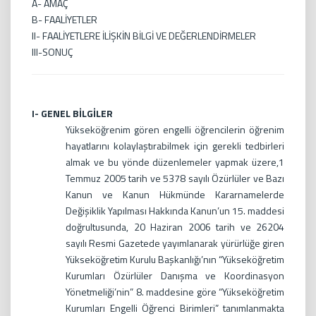
A- AMAÇ
B- FAALİYETLER
II- FAALİYETLERE İLİŞKİN BİLGİ VE DEĞERLENDİRMELER
III-SONUÇ
I- GENEL BİLGİLER
Yükseköğrenim gören engelli öğrencilerin öğrenim
hayatlarını kolaylaştırabilmek için gerekli tedbirleri
almak ve bu yönde düzenlemeler yapmak üzere,1
Temmuz 2005 tarih ve 5378 sayılı Özürlüler ve Bazı
Kanun ve Kanun Hükmünde Kararnamelerde
Değişiklik Yapılması Hakkında Kanun’un 15. maddesi
doğrultusunda, 20 Haziran 2006 tarih ve 26204
sayılı Resmi Gazetede yayımlanarak yürürlüğe giren
Yükseköğretim Kurulu Başkanlığı’nın “Yükseköğretim
Kurumları Özürlüler Danışma ve Koordinasyon
Yönetmeliği’nin” 8. maddesine göre “Yükseköğretim
Kurumları Engelli Öğrenci Birimleri” tanımlanmakta