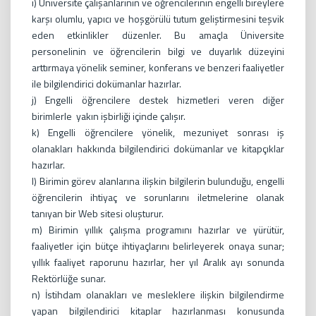
i) Üniversite çalışanlarının ve öğrencilerinin engelli bireylere
karşı olumlu, yapıcı ve hoşgörülü tutum geliştirmesini teşvik
eden etkinlikler düzenler. Bu amaçla Üniversite
personelinin ve öğrencilerin bilgi ve duyarlık düzeyini
arttırmaya yönelik seminer, konferans ve benzeri faaliyetler
ile bilgilendirici dokümanlar hazırlar.
j) Engelli öğrencilere destek hizmetleri veren diğer
birimlerle yakın işbirliği içinde çalışır.
k) Engelli öğrencilere yönelik, mezuniyet sonrası iş
olanakları hakkında bilgilendirici dokümanlar ve kitapçıklar
hazırlar.
l) Birimin görev alanlarına ilişkin bilgilerin bulunduğu, engelli
öğrencilerin ihtiyaç ve sorunlarını iletmelerine olanak
tanıyan bir Web sitesi oluşturur.
m) Birimin yıllık çalışma programını hazırlar ve yürütür,
faaliyetler için bütçe ihtiyaçlarını belirleyerek onaya sunar;
yıllık faaliyet raporunu hazırlar, her yıl Aralık ayı sonunda
Rektörlüğe sunar.
n) İstihdam olanakları ve mesleklere ilişkin bilgilendirme
yapan bilgilendirici kitaplar hazırlanması konusunda