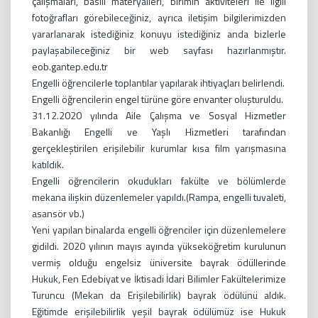
çalışmaları, basılı materyalleri, birimin aktiviteleri ile ilgili
fotoğrafları görebileceğiniz, ayrıca iletişim bilgilerimizden
yararlanarak istediğiniz konuyu istediğiniz anda bizlerle
paylaşabileceğiniz bir web sayfası hazırlanmıştır.
eob.gantep.edu.tr
Engelli öğrencilerle toplantılar yapılarak ihtiyaçları belirlendi.
Engelli öğrencilerin engel türüne göre envanter oluşturuldu.
31.12.2020 yılında Aile Çalışma ve Sosyal Hizmetler
Bakanlığı Engelli ve Yaşlı Hizmetleri tarafından
gerçekleştirilen erişilebilir kurumlar kısa film yarışmasına
katıldık.
Engelli öğrencilerin okudukları fakülte ve bölümlerde
mekana ilişkin düzenlemeler yapıldı.(Rampa, engelli tuvaleti,
asansör vb.)
Yeni yapılan binalarda engelli öğrenciler için düzenlemelere
gidildi. 2020 yılının mayıs ayında yükseköğretim kurulunun
vermiş olduğu engelsiz üniversite bayrak ödüllerinde
Hukuk, Fen Edebiyat ve İktisadi İdari Bilimler Fakültelerimize
Turuncu (Mekan da Erişilebilirlik) bayrak ödülünü aldık.
Eğitimde erişilebilirlik yeşil bayrak ödülümüz ise Hukuk