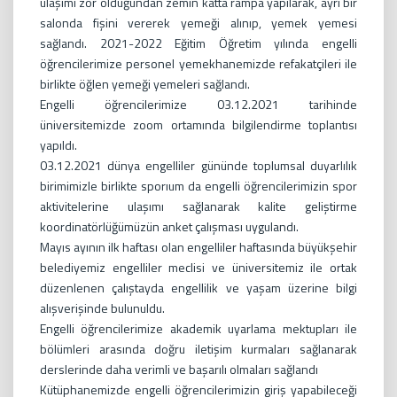
ulaşımı zor olduğundan zemin katta rampa yapılarak, ayrı bir
salonda fişini vererek yemeği alınıp, yemek yemesi
sağlandı. 2021-2022 Eğitim Öğretim yılında engelli
öğrencilerimize personel yemekhanemizde refakatçileri ile
birlikte öğlen yemeği yemeleri sağlandı.
Engelli öğrencilerimize 03.12.2021 tarihinde
üniversitemizde zoom ortamında bilgilendirme toplantısı
yapıldı.
03.12.2021 dünya engelliler gününde toplumsal duyarlılık
birimimizle birlikte sporıum da engelli öğrencilerimizin spor
aktivitelerine ulaşımı sağlanarak kalite geliştirme
koordinatörlüğümüzün anket çalışması uygulandı.
Mayıs ayının ilk haftası olan engelliler haftasında büyükşehir
belediyemiz engelliler meclisi ve üniversitemiz ile ortak
düzenlenen çalıştayda engellilik ve yaşam üzerine bilgi
alışverişinde bulunuldu.
Engelli öğrencilerimize akademik uyarlama mektupları ile
bölümleri arasında doğru iletişim kurmaları sağlanarak
derslerinde daha verimli ve başarılı olmaları sağlandı
Kütüphanemizde engelli öğrencilerimizin giriş yapabileceği