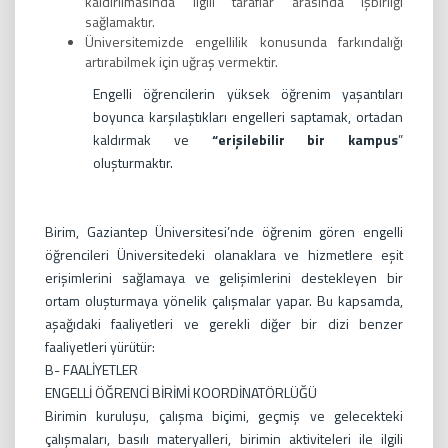
kaldırılmasında ilgili taraflar arasında işbirliği
sağlamaktır.
Üniversitemizde engellilik konusunda farkındalığı
artırabilmek için uğraş vermektir.
Engelli öğrencilerin yüksek öğrenim yaşantıları
boyunca karşılaştıkları engelleri saptamak, ortadan
kaldırmak ve
“erişilebilir bir kampus
”
oluşturmaktır.
Birim, Gaziantep Üniversitesi’nde öğrenim gören engelli
öğrencileri Üniversitedeki olanaklara ve hizmetlere eşit
erişimlerini sağlamaya ve gelişimlerini destekleyen bir
ortam oluşturmaya yönelik çalışmalar yapar. Bu kapsamda,
aşağıdaki faaliyetleri ve gerekli diğer bir dizi benzer
faaliyetleri yürütür:
B- FAALİYETLER
ENGELLİ ÖĞRENCİ BİRİMİ KOORDİNATÖRLÜĞÜ
Birimin kuruluşu, çalışma biçimi, geçmiş ve gelecekteki
çalışmaları, basılı materyalleri, birimin aktiviteleri ile ilgili