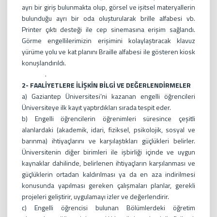
ayrı bir giriş bulunmakta olup, görsel ve işitsel materyallerin
bulunduğu ayrı bir oda oluşturularak brille alfabesi vb.
Printer çıktı desteği ile cep sinemasına erişim sağlandı.
Görme engellilerimizin erişimini kolaylaştıracak klavuz
yürüme yolu ve kat planını Braille alfabesi ile gösteren kiosk
konuşlandırıldı.
.
2- FAALİYETLERE İLİŞKİN BİLGİ VE DEĞERLENDİRMELER
a) Gaziantep Üniversitesi’ni kazanan engelli öğrencileri
Üniversiteye ilk kayıt yaptırdıkları sırada tespit eder.
b) Engelli öğrencilerin öğrenimleri süresince çeşitli
alanlardaki (akademik, idari, fiziksel, psikolojik, sosyal ve
barınma) ihtiyaçlarını ve karşılaştıkları güçlükleri belirler.
Üniversitenin diğer birimleri ile işbirliği içinde ve uygun
kaynaklar dahilinde, belirlenen ihtiyaçların karşılanması ve
güçlüklerin ortadan kaldırılması ya da en aza indirilmesi
konusunda yapılması gereken çalışmaları planlar, gerekli
projeleri geliştirir, uygulamayı izler ve değerlendirir.
c) Engelli öğrencisi bulunan Bölümlerdeki öğretim