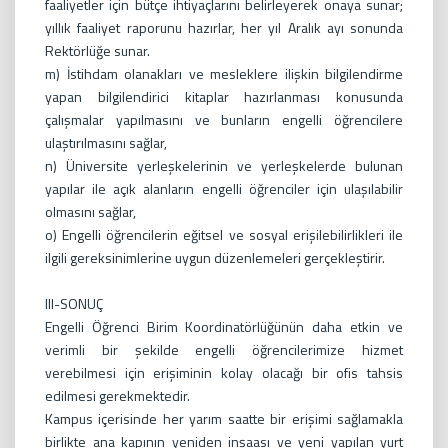
faaliyetler için bütçe ihtiyaçlarını belirleyerek onaya sunar;
yıllık faaliyet raporunu hazırlar, her yıl Aralık ayı sonunda
Rektörlüğe sunar.
m) İstihdam olanakları ve mesleklere ilişkin bilgilendirme
yapan bilgilendirici kitaplar hazırlanması konusunda
çalışmalar yapılmasını ve bunların engelli öğrencilere
ulaştırılmasını sağlar,
n) Üniversite yerleşkelerinin ve yerleşkelerde bulunan
yapılar ile açık alanların engelli öğrenciler için ulaşılabilir
olmasını sağlar,
o) Engelli öğrencilerin eğitsel ve sosyal erişilebilirlikleri ile
ilgili gereksinimlerine uygun düzenlemeleri gerçekleştirir.
III-SONUÇ
Engelli Öğrenci Birim Koordinatörlüğünün daha etkin ve
verimli bir şekilde engelli öğrencilerimize hizmet
verebilmesi için erişiminin kolay olacağı bir ofis tahsis
edilmesi gerekmektedir.
Kampus içerisinde her yarım saatte bir erişimi sağlamakla
birlikte ana kapının yeniden inşaası ve yeni yapılan yurt