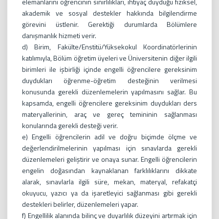
elemanlarını öğrencinin sınırlılıkları, ihtiyaç duyduğu fiziksel,
akademik ve sosyal destekler hakkında bilgilendirme
görevini üstlenir. Gerektiği durumlarda Bölümlere
danışmanlık hizmeti verir.
d) Birim, Fakülte/Enstitü/Yüksekokul Koordinatörlerinin
katılımıyla, Bölüm öğretim üyeleri ve Üniversitenin diğer ilgili
birimleri ile işbirliği içinde engelli öğrencilere gereksinim
duydukları öğrenme-öğretim desteğinin verilmesi
konusunda gerekli düzenlemelerin yapılmasını sağlar. Bu
kapsamda, engelli öğrencilere gereksinim duydukları ders
materyallerinin, araç ve gereç temininin sağlanması
konularında gerekli desteği verir.
e) Engelli öğrencilerin adil ve doğru biçimde ölçme ve
değerlendirilmelerinin yapılması için sınavlarda gerekli
düzenlemeleri geliştirir ve onaya sunar. Engelli öğrencilerin
engelin doğasından kaynaklanan farklılıklarını dikkate
alarak, sınavlarla ilgili süre, mekan, materyal, refakatçi
okuyucu, yazıcı ya da işaretleyici sağlanması gibi gerekli
destekleri belirler, düzenlemeleri yapar.
f) Engellilik alanında bilinç ve duyarlılık düzeyini artırmak için