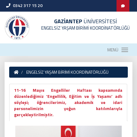
0342 317 15 20
GAZİANTEP
ÜNİVERSİTESİ
ENGELSİZ YAŞAM BİRİMİ KOORDİNATÖRLÜĞÜ
MENÜ
ENGELSİZ YAŞAM BİRİMİ KOORDİNATÖRLÜĞÜ
11-16 Mayıs Engelliler Haftası kapsamında
düzenlediğimiz ‘Engellilik, Eğitim ve İş Yaşamı’ adlı
söyleşi; öğrencilerimiz, akademik ve idari
personelimizin yoğun katılımlarıyla
gerçekleştirilmiştir.